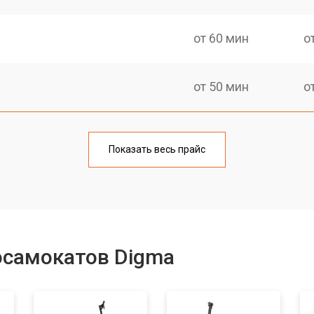
от 60 мин
о
от 50 мин
о
от 60 мин
о
Показать весь прайс
от 40 мин
о
от 50 мин
о
осамокатов Digma
лаги
от 50 мин
о