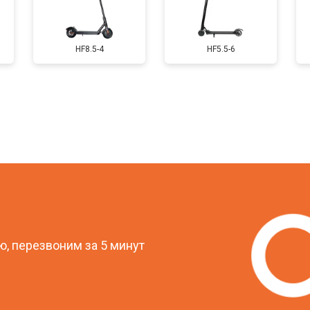
от 50 мин
о
HF8.5-4
HF5.5-6
от 40 мин
о
овление)
от 80 мин
о
от 50 мин
о
?
от 50 мин
о
, перезвоним за 5 минут
от 50 мин
о