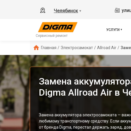
ули
Челябинск
▼
УСЛУГИ
Сервисный ремонт
Главная
/
Электросамокат
/
Allroad Air
/
Заме
Замена аккумулятор
Digma Allroad Air в 
Замена аккумулятора электросамоката — важ
любимому транспортному средству. Если аккуму
от бренда Digma, перестал держать заряд, до