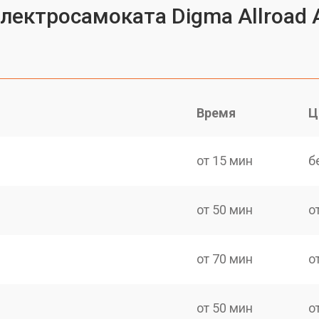
лектросамоката Digma Allroad A
Время
Ц
от 15 мин
б
от 50 мин
о
от 70 мин
о
от 50 мин
о