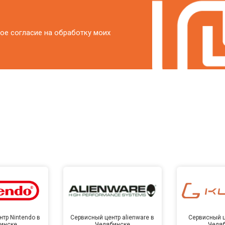
ое согласие на обработку моих
тр Nintendo в
Сервисный центр alienware в
Сервисный ц
инске
Челябинске
Челя