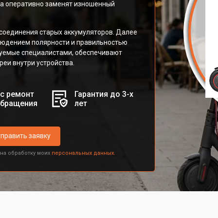
ра оперативно заменят изношенный
тсоединения старых аккумуляторов. Далее
блюдением полярности и правильностью
зуемые специалистами, обеспечивают
реи внутри устройства.
с ремонт
Гарантия до 3-х
обращения
лет
править заявку
 на обработку моих
персональных данных.