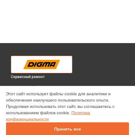
Сервисный ремонт
ВЫБЕРИ СВОЙ ГОРОД
Этот сайт использует файлы cookie для аналитики и
Замена Wi-Fi планшета Citi 7586 Digma в
Краснодаре
обеспечения наилучшего пользовательского опыта.
Замена Wi-Fi планшета Citi 7586 Digma в
Ростове-на-Дону
Продолжая использовать этот сайт, вы соглашаетесь с
Замена Wi-Fi планшета Citi 7586 Digma в
Нижнем
использованием файлов cookie.
Политика
Новгороде
конфиденциальности
Замена Wi-Fi планшета Citi 7586 Digma в
Новосибирске
Принять все
Замена Wi-Fi планшета Citi 7586 Digma в
Челябинске