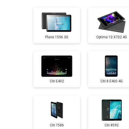
Замена дисплея (экрана)
Замена аккумулятора
Plane 1596 3G
Optima 10 X702 4G
Замена Wi-Fi
Замена материнской платы
Citi E402
Citi 8 E400 4G
Замена кнопок
Citi 7586
Citi 8592