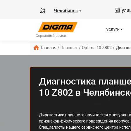
ули
Челябинск
▼
УСЛУГИ
Сервисный ремонт
Главная
/
Планшет
/
Optima 10 Z802
/
Диагно
Диагностика планше
10 Z802 в Челябинск
Диагностика планшета начинается с визуальн
признаков физического повреждения корпуса,
Специалисты нашего сервисного центра испо