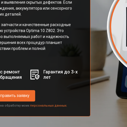
 и выявления скрытых дефектов. Если
ждения, аккумулятора или сенсорного
их деталей.
 запчасти и качественные расходные
 устройства Optima 10 Z802. Это
во выполняемых работ и надежность
вершения всех процедур планшет
тствии проблем и полной
с ремонт
Гарантия до 3-х
обращения
лет
править заявку
 на обработку моих
персональных данных.