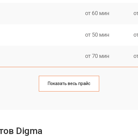
от 60 мин
о
от 50 мин
о
от 70 мин
о
от 50 мин
о
Показать весь прайс
от 80 мин
о
от 50 мин
о
тов Digma