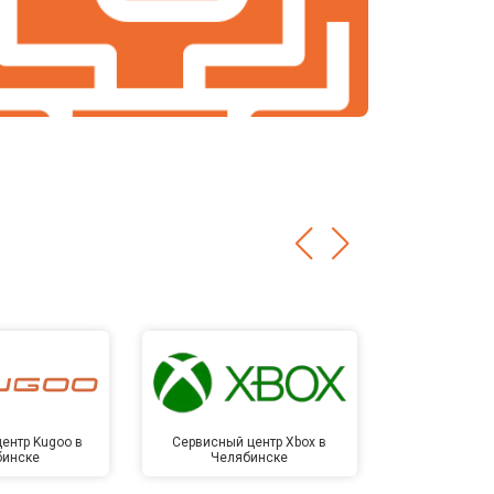
ентр Kugoo в
Сервисный центр Xbox в
Сервисный ц
бинске
Челябинске
Челя