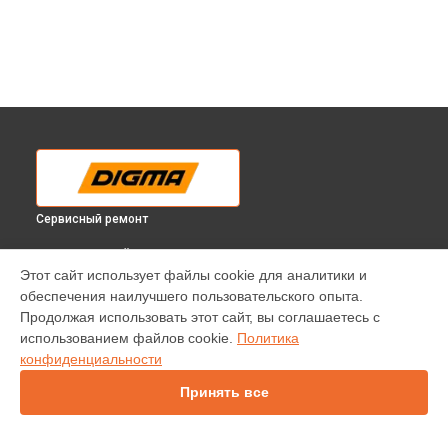
Сервисный ремонт
ВЫБЕРИ СВОЙ ГОРОД
Этот сайт использует файлы cookie для аналитики и
Замена матрицы телевизора DM-LED43UQ31 Digma в
обеспечения наилучшего пользовательского опыта.
Краснодаре
Продолжая использовать этот сайт, вы соглашаетесь с
Замена матрицы телевизора DM-LED43UQ31 Digma в
использованием файлов cookie.
Политика
Ростове-на-Дону
конфиденциальности
Замена матрицы телевизора DM-LED43UQ31 Digma в
Нижнем Новгороде
Принять все
Замена матрицы телевизора DM-LED43UQ31 Digma в
Новосибирске