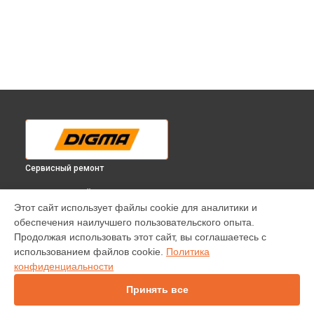
Сервисный ремонт
ВЫБЕРИ СВОЙ ГОРОД
Этот сайт использует файлы cookie для аналитики и
Диагностика телевизора DM-LED50U403BS2S Digma в
обеспечения наилучшего пользовательского опыта.
Краснодаре
Продолжая использовать этот сайт, вы соглашаетесь с
Диагностика телевизора DM-LED50U403BS2S Digma в
использованием файлов cookie.
Политика
Ростове-на-Дону
конфиденциальности
Диагностика телевизора DM-LED50U403BS2S Digma в
Нижнем Новгороде
Принять все
Диагностика телевизора DM-LED50U403BS2S Digma в
Новосибирске